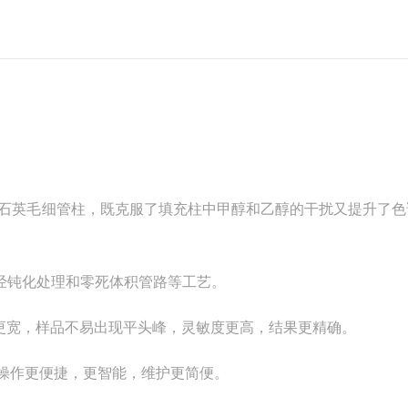
石英毛细管柱，既克服了填充柱中甲醇和乙醇的干扰又提升了色
经钝化处理和零死体积管路等
工艺。
更宽，样品不易出现平头峰，灵敏度更高，结果更精确。
操作更便捷，更智能，维护更简便。