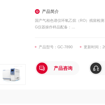
产品简介
国产气相色谱仪环氧乙烷（RO）残留检测
G仪器操作样品配备：
分析样品抽样：随机抽取 按照批次从每
取数量为5只
产品型号：GC-7890
更新时间：202
样品提取处理：将样品剪成碎块，取1.0g样
in进样分析。
产品咨询
环氧乙烷标准储备液的配制：
取外部干燥的50ml容量瓶，加水2--30ml