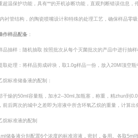
重超温保护功能，具有**的开机诊断功能，直观判断错误信息，
的内衬管结构，
的陶瓷喷嘴设计和特殊的处理工艺，确保样品零吸
操作样品配备
：
样品抽样
：随机抽取
按照批次从每个灭菌批次的产品中进行抽样
提取处理
：将样品剪成碎块，取1.0g样品一份，放入20Ml顶空瓶
乙烷标准储备液的配制
：
部干燥的50ml容量瓶，加水2--30ml,加瓶塞，称重，精zhun到
，前后两次的城中之差即为溶液中所含环氧乙烷的重量，计算出
乙烷标准液的配制
1ml储备液分别配置6个浓度的标准溶液，密封，备用。各取5ml按