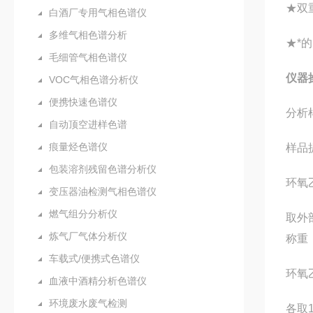
★双
白酒厂专用气相色谱仪
多维气相色谱分析
★*
毛细管气相色谱仪
仪器
VOC气相色谱分析仪
便携快速色谱仪
分析
自动顶空进样色谱
痕量烃色谱仪
样品
包装溶剂残留色谱分析仪
环氧
变压器油检测气相色谱仪
燃气组分分析仪
取外
炼气厂气体分析仪
称重
车载式/便携式色谱仪
环氧
血液中酒精分析色谱仪
环境废水废气检测
各取