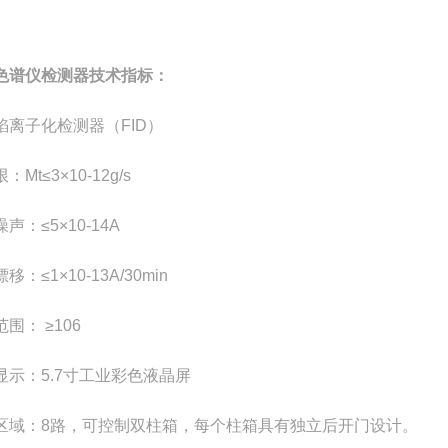
色谱仪检测器技术指标：
焰离子化检测器（FID）
：Mt≤3×10-12g/s
声：≤5×10-14A
移：≤1×10-13A/30min
围： ≥106
显示：5.7寸工业彩色液晶屏
区域：8路，可控制双柱箱，每个柱箱具有独立后开门设计。