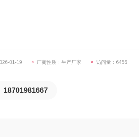
个灭菌批次的产品中进行抽样检测，一般情况下，每个灭菌批次
6-01-19
厂商性质：生产厂家
访问量：6456
品一份，放入20Ml顶空瓶中，加入纯水5ml密封，顶空60℃恒温
18701981667
,加瓶塞，称重，