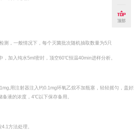
顶部
检测，一般情况下，每个灭菌批次随机抽取数量为5只
中，加入纯水5ml密封，顶空60℃恒温40min进样分析。
0.01mg,用注射器注入约0.1mg环氧乙烷不加瓶塞，轻轻摇匀，盖
储备液的浓度，4℃以下保存备用。
4.1方法处理。