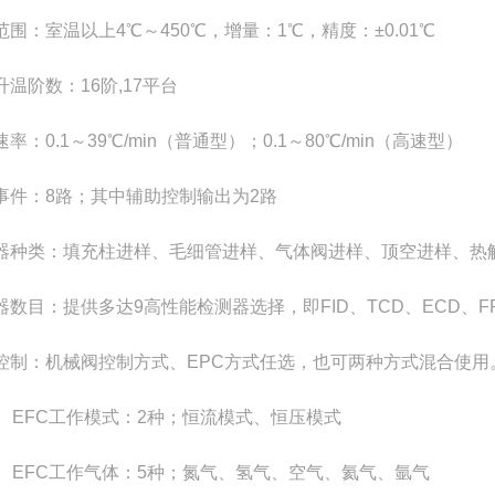
范围：室温以上4℃～450℃，增量：1℃，精度：±0.01℃
升温阶数：16阶,17平台
率：0.1～39℃/min（普通型）；0.1～80℃/min（高速型）
事件：8路；其中辅助控制输出为2路
器种类：填充柱进样、毛细管进样、气体阀进样、顶空进样、热
器数目：提供多达9高性能检测器选择，即FID、TCD、ECD、FPD
控制：机械阀控制方式、EPC方式任选，也可两种方式混合使用
C、EFC工作模式：2种；恒流模式、恒压模式
C、EFC工作气体：5种；氮气、氢气、空气、氦气、氩气