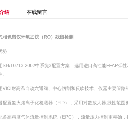
介绍
在线留言
气相色谱仪环氧乙烷（RO）残留检测
优势
用
SH/T0713-2002
中系统
3
配置方案，选用进口高性能
FFAP
弹性
性。
用
VICI
耐高温自动六通阀、中心切割和反吹技术、仪器主要管路
器配置氢火焰离子化检测器（
FID
），采用对数放大器
,
线性范围
配备高精度气体流量控制系统（
EPC
），流量压力控制更精确，