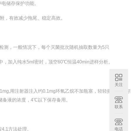
停电储存保护功能。
附，有效减少拖尾、稳定高效。
检测，一般情况下，每个灭菌批次随机抽取数量为5只
中，加入纯水5ml密封，顶空60℃恒温40min进样分析。
关注
0.01mg,用注射器注入约0.1mg环氧乙烷不加瓶塞，轻轻摇匀，盖
储备液的浓度，4℃以下保存备用。
联系
4.1方法处理。
电话