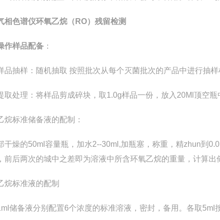
气相色谱仪环氧乙烷（RO）残留检测
操作样品配备
：
样品抽样
：随机抽取
按照批次从每个灭菌批次的产品中进行抽样
提取处理
：将样品剪成碎块，取1.0g样品一份，放入20Ml顶空瓶
乙烷标准储备液的配制
：
部干燥的50ml容量瓶，加水2--30ml,加瓶塞，称重，精zhun到
，前后两次的城中之差即为溶液中所含环氧乙烷的重量，计算出
乙烷标准液的配制
1ml储备液分别配置6个浓度的标准溶液，密封，备用。各取5ml按