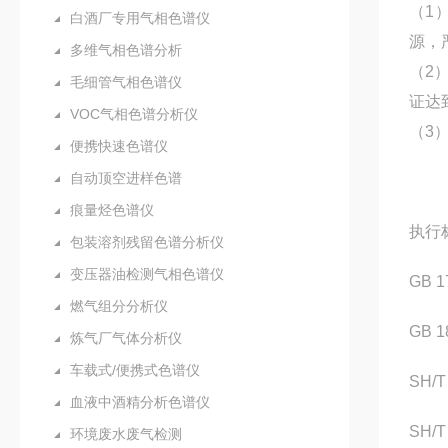
（1
白酒厂专用气相色谱仪
源，
多维气相色谱分析
（2
毛细管气相色谱仪
证达
VOC气相色谱分析仪
（3
便携快速色谱仪
自动顶空进样色谱
痕量烃色谱仪
执行
包装溶剂残留色谱分析仪
变压器油检测气相色谱仪
GB 
燃气组分分析仪
GB 
炼气厂气体分析仪
车载式/便携式色谱仪
SH/
血液中酒精分析色谱仪
SH/
环境废水废气检测