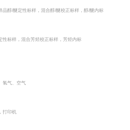
样品醇/醚定性标样，混合醇/醚校正标样，醇/醚内标
定性标样，混合芳烃校正标样，芳烃内标
、氢气、空气
，打印机