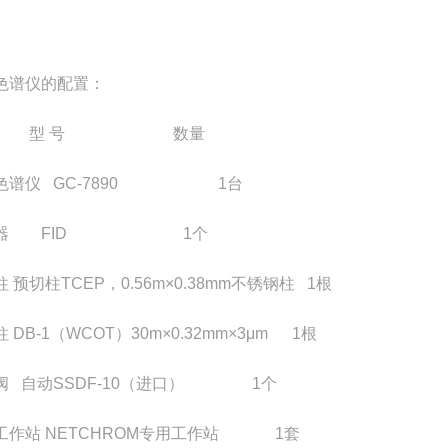
色谱仪的配置：
称 型 号 数量
色谱仪 GC-7890 1台
测器 FID 1个
 预切柱TCEP，0.56m×0.38mm不锈钢柱 1根
 DB-1（WCOT）30m×0.32mm×3μm 1根
阀 自动SSDF-10（进口） 1个
工作站 NETCHROM专用工作站 1套