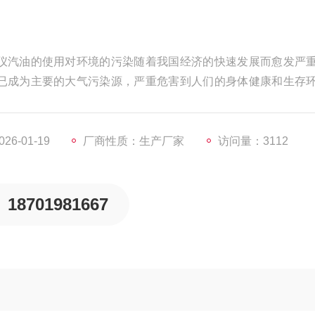
仪汽油的使用对环境的污染随着我国经济的快速发展而愈发严
已成为主要的大气污染源，严重危害到人们的身体健康和生存
以提高辛烷值及降低挥发性，所加含氧化合物的类型和浓度都有
质量要求。
6-01-19
厂商性质：生产厂家
访问量：3112
18701981667