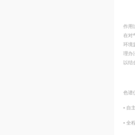
作用
在对
环境
理办
以结
色谱
• 
• 