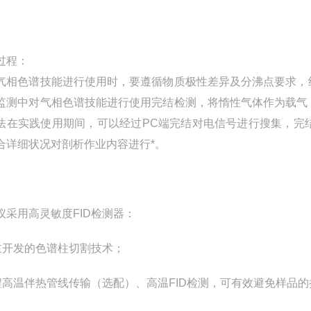
过程：
气相色谱技能进行使用时，要遵循物质极性差异及分沸点要求，
监测中对气相色谱技能进行使用完结检测，将惰性气体作为载气
法在实践使用期间，可以经过PC端完结对电信号进行搜集，完
合详细状况对剖析作业内容进行*。
仪采用高灵敏度FID检测器：
自主开发的色谱柱切割技术；
全程高温伴热管线传输（选配）、高温FID检测，可有效避免样品