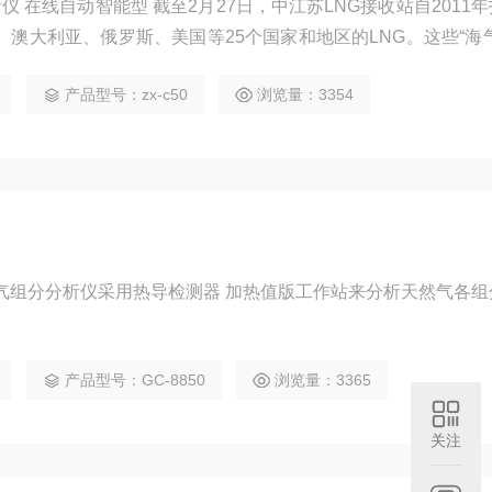
27日，中江苏LNG接收站自2011年投产以
澳大利亚、俄罗斯、美国等25个国家和地区的LNG。这些“海
二线、冀宁联络线和如东至崇明岛线，*地输送至整个华东地区
产品型号：zx-c50
浏览量：3354
部以及山东省西南部，下游用户可辐射电厂、城市燃气及工业企
给站”。
导检测器 加热值版工作站来分析天然气各组分的含
产品型号：GC-8850
浏览量：3365
关注