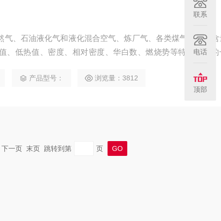
联系
然气、石油液化气和液化混合空气、炼厂气、各类煤气的组分含
值、低热值、密度、相对密度、华白数、燃烧势等特性指数的
电话
生产企业、燃气计量检测部门、科研、环保和配气等行业。
产品型号：
浏览量：3812
顶部
一页 下一页 末页 跳转到第
页