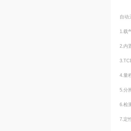
自动
1.载
2.
3.T
4.量
5.分
6.检
7.定