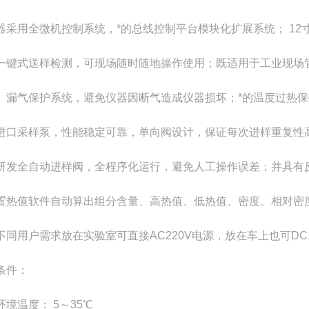
器采用全微机控制系统，*的总线控制平台模块化扩展系统； 1
一键式送样检测，可现场随时随地操作使用；既适用于工业现场
、漏气保护系统，避免仪器因断气造成仪器损坏；*的温度过热
进口采样泵，性能稳定可靠，单向阀设计，保证每次进样重复性高
研发全自动进样阀，全程序化运行，避免人工操作误差；并具有
热值软件自动算出组分含量、高热值、低热值、密度、相对密
不同用户需求放在实验室可直接AC220V电源，放在车上也可DC1
条件：
环境温度：
5
～
35
℃