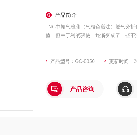
产品简介
LNG中氮气检测（气相色谱法）燃气分析
值，但由于利润驱使，逐渐变成了一些不
一款便携式燃气分析仪用于LNG中氮气
化碳、丙烷、丁烷等成份的一次进样全分
产品型号：GC-8850
更新时间：202
产品咨询