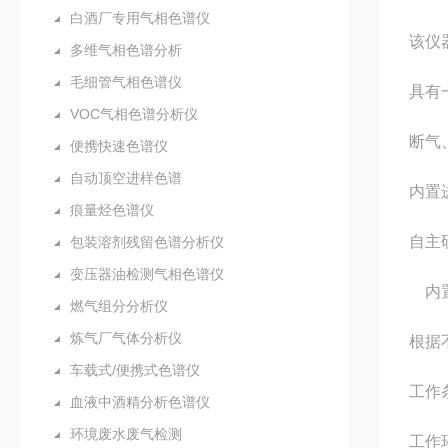
白酒厂专用气相色谱仪
该仪
多维气相色谱分析
毛细管气相色谱仪
具有
VOC气相色谱分析仪
断气
便携快速色谱仪
自动顶空进样色谱
内置
痕量烃色谱仪
自主
包装溶剂残留色谱分析仪
变压器油检测气相色谱仪
内置
燃气组分分析仪
炼气厂气体分析仪
根据
车载式/便携式色谱仪
工作
血液中酒精分析色谱仪
环境废水废气检测
工作