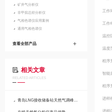
矿井气分析仪
工作
非甲烷总烃分析仪
气相色谱仪应用案例
工作
通用气相色谱仪
温控
查看全部产品
温度
程序
相关文章
智能
RELATED ARTICLES
程序
进样
青岛LNG接收储备站天然气调峰站液质现况分析仪
进样