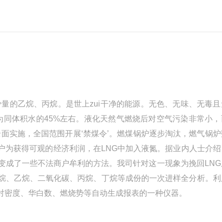
成分是甲烷，少量的乙烷、丙烷。是世上zui干净的能源。无色、无味、无毒
仅为同体积水的45%左右。液化天然气燃烧后对空气污染非常小
面实施，全国范围开展‘禁煤令’。燃煤锅炉逐步淘汰，燃气锅炉
户为获得可观的经济利润，在LNG中加入液氮。据业内人士介绍
变成了一些不法商户牟利的方法。我司针对这一现象为挽回LNG
烷、乙烷、二氧化碳、丙烷、丁烷等成份的一次进样全分析。利
对密度、华白数、燃烧势等自动生成报表的一种仪器。