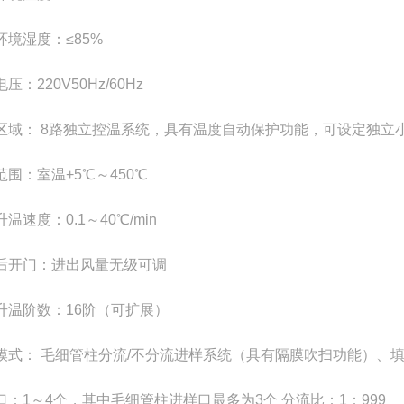
环境湿度：
≤
85%
电压：
220V50Hz/60Hz
区域：
8
路独立控温系统，具有温度自动保护功能，可设定独立小
范围：室温
+5
℃～
450
℃
升温速度：
0.1
～
40
℃
/min
后开门：进出风量无级可调
升温阶数：
16
阶（可扩展）
模式：
毛细管柱分流
/
不分流进样系统（具有隔膜吹扫功能）、填
口：
1
～
4
个，其中毛细管柱进样口最多为
3
个 分流比：
1
：
999