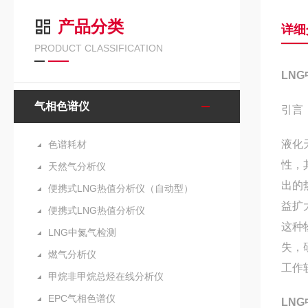
产品分类
详细
PRODUCT CLASSIFICATION
LN
气相色谱仪
引言
液化天
色谱耗材
性，
天然气分析仪
出的
便携式LNG热值分析仪（自动型）
益扩
便携式LNG热值分析仪
这种
LNG中氮气检测
失，
燃气分析仪
工作
甲烷非甲烷总烃在线分析仪
EPC气相色谱仪
LN