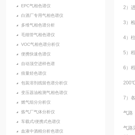
EPC气相色谱仪
2）进
白酒厂专用气相色谱仪
3）检
多维气相色谱分析
毛细管气相色谱仪
4）柱
VOC气相色谱分析仪
5）
便携快速色谱仪
自动顶空进样色谱
6）程
痕量烃色谱仪
200
包装溶剂残留色谱分析仪
变压器油检测气相色谱仪
7）各
燃气组分分析仪
炼气厂气体分析仪
气路
车载式/便携式色谱仪
气路
血液中酒精分析色谱仪