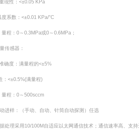
重现性：<±0.05 KPa
度系数：<±0.01 KPa/°C
量程：0～0.3MPa或0～0.6MPa；
流量传感器：
准确度：满量程的<±5%
：<±0.5%(满量程)
量程：0～500sccm
启动进样：（手动、自动、针筒自动探测）任选
数据处理
采用10/100M自适应以太网通信技术；通信速率高、支