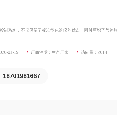
的微机控制系统，不仅保留了标准型色谱仪的优点，同时新增了气路
机气路启闭功能，整机采用*气路控制技术（A型为机械阀控制
性能得到了大幅提高；秉承标准型色谱仪成熟的网络化数据传
6-01-19
厂商性质：生产厂家
访问量：2614
18701981667