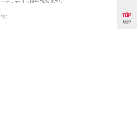
PD）任选，并可安装甲烷转化炉。
控制）
顶部