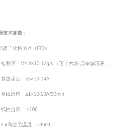
器技术参数：
焰离子化检测器（FID）
● 检测限：Mt≤8×10-12g/s （正十六烷-异辛烷溶液）；
 基线噪音：≤5×10-14A
 基线漂移：≤1×10-13A/30min
● 线性范围： ≥106
● zui高使用温度：≤450℃