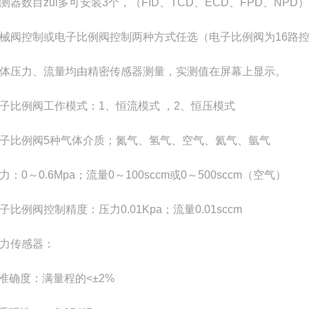
检测器数目zui多可安装3个，（FID、TCD、ECD、FPD、N
机械阀控制或电子比例阀控制两种方式任选（电子比例阀为16路
气体压力、流量均由精密传感器测量，实测值在屏幕上显示。
电子比例阀工作模式：1、恒流模式 ，2、恒压模式
电子比例阀5种气体介质；氮气、氢气、空气、氦气、氩气
压力：0～0.6Mpa；流量0～100sccm或0～500sccm（空气）
电子比例阀控制精度：压力0.01Kpa；流量0.01sccm
压力传感器：
准确度：满量程的<±2%