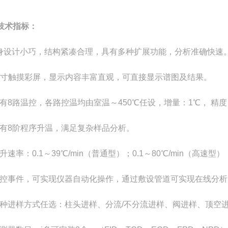
技术指标：
机身设计小巧，结构紧凑合理，具有多种扩展功能，分析准确快速
配9寸触摸彩屏，显示内容丰富直观，可直接显示谱图及结果。
具有8路温控，各路控温均由室温～450℃任设，增量：1℃， 精度：
具有8阶程序升温，满足复杂样品分析。
程升速率：0.1～39℃/min（普通型）；0.1～80℃/min（高速型）
外控事件，可实现仪器自动化操作，
通过敷设管道
可实现在线分析
多种进样方式任选：柱头进样、分流/不分流进样、阀进样、顶空