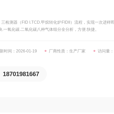
测器（FID I.TCD.甲烷转化炉FIDII）流程，实现一次进样
乙炔.一氧化碳.二氧化碳八种气体组分全分析，方便.快捷。
新时间：2026-01-19
厂商性质：生产厂家
访问量：5
18701981667