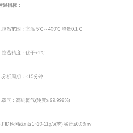
控温指标：
控温范围：室温 5℃～400℃ 增量0.1℃
控温精度：优于±1℃
分析周期：<15分钟
气：高纯氮气(纯度≥ 99.999%)
ID检测线mt≤1×10-11g/s(苯) 噪音≤0.03mv