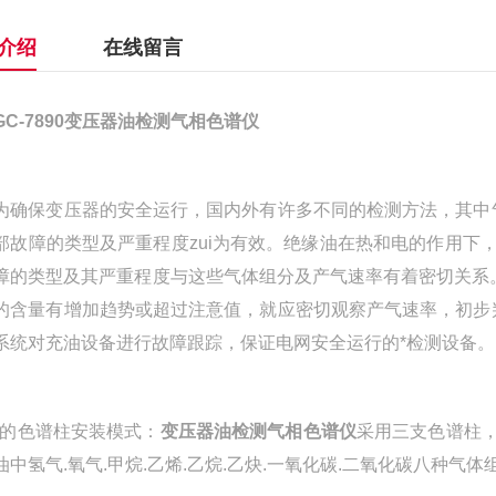
介绍
在线留言
GC-7890
变压器油检测气相色谱仪
保变压器的安全运行，国内外有许多不同的检测方法，其中气
部故障的类型及严重程度zui为有效。绝缘油在热和电的作用下
障的类型及其严重程度与这些气体组分及产气速率有着密切关系
的含量有增加趋势或超过注意值，就应密切观察产气速率，初步
系统对充油设备进行故障跟踪，保证电网安全运行的*检测设备。
色谱柱安装模式：
变压器油检测气相色谱仪
采用三支色谱柱，三
油中氢气.氧气.甲烷.乙烯.乙烷.乙炔.一氧化碳.二氧化碳八种气