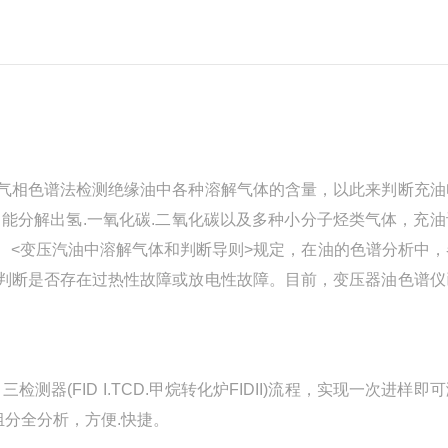
相色谱法检测绝缘油中各种溶解气体的含量，以此来判断充油
，能分解出氢.一氧化碳.二氧化碳以及多种小分子烃类气体，充
。<变压汽油中溶解气体和判断导则>规定，在油的色谱分析中，
判断是否存在过热性故障或放电性故障。目前，变压器油色谱仪
检测器(FID I.TCD.甲烷转化炉FIDII)流程，实现一次进样即
体组分全分析，方便.快捷。