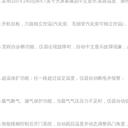
采用320 x 240点阵5.7英寸大屏幕液晶中文显示,各路温度、
开机自检，六路独立控温(汽化室、毛细管汽化室可独立控温)
宽程自诊断功能，仪器出现故障时，自动中文显示故障现象，故
超温保扩功能：任一路超过设定温度，仪器自动断电并报警；
载气断气、漏气保护功能，当载气气压压力不足时，仪器自动切
智能模糊控制后开门系统，自动跟踪温度并动态调整风门角度