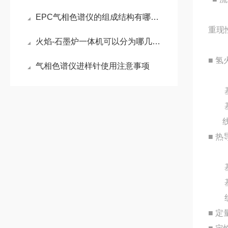
准确
EPC气相色谱仪的组成结构有哪些？
重现性
火焰-石墨炉一体机可以分为哪几个部分
量程
■ 
气相色谱仪进样针使用注意事项
检测
基线
基线漂
线性
■ 
灵敏
基线
基线漂
线性
■
定