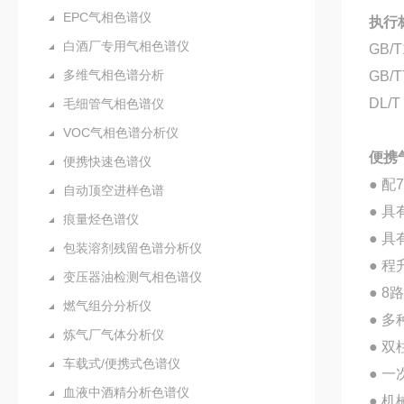
EPC气相色谱仪
执行
白酒厂专用气相色谱仪
GB
多维气相色谱分析
GB
DL/
毛细管气相色谱仪
VOC气相色谱分析仪
便携
便携快速色谱仪
● 
自动顶空进样色谱
● 
痕量烃色谱仪
● 
包装溶剂残留色谱分析仪
● 程
变压器油检测气相色谱仪
● 
燃气组分分析仪
● 
炼气厂气体分析仪
● 双
车载式/便携式色谱仪
● 
血液中酒精分析色谱仪
● 