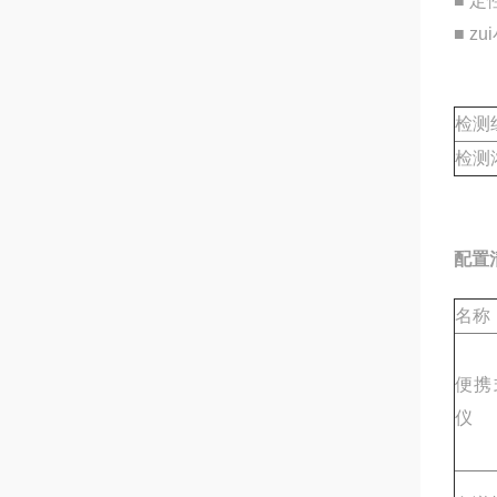
■ 定
■ z
检测
检测
配置
名称
便携
仪