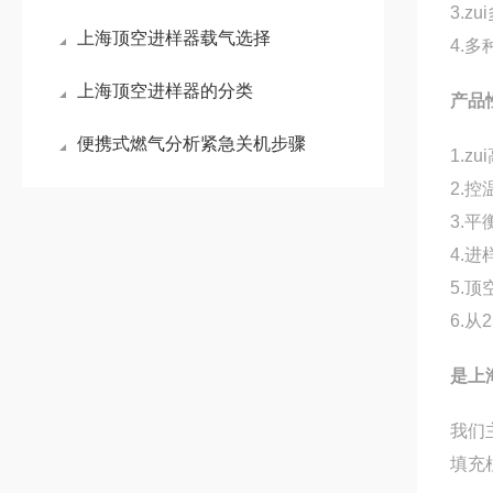
3.
z
上海顶空进样器载气选择
4.
多
上海顶空进样器的分类
产品
便携式燃气分析紧急关机步骤
1.
zu
2.
控
3.
平衡
4.
进样
5.
顶空
6.
从2
是上
我们
填充