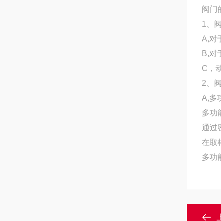
阀门
1、
A,
B,
C，
2、
A,
多功
通过
在取
多功