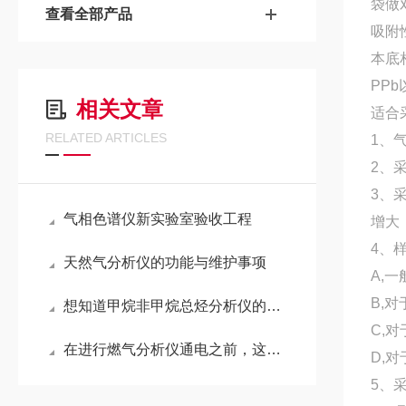
袋做
查看全部产品
吸附
本底
PPb
相关文章
适合
RELATED ARTICLES
1、
2、
3、
气相色谱仪新实验室验收工程
增大
4、
天然气分析仪的功能与维护事项
A,
B,
想知道甲烷非甲烷总烃分析仪的工作流程，看这篇文章足以
C,
在进行燃气分析仪通电之前，这些事项要提前检查一下
D,
5、