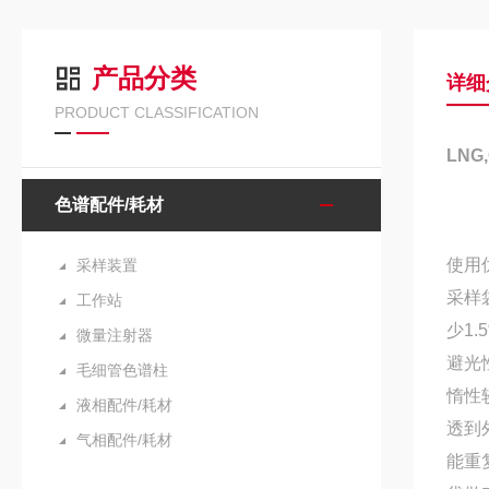
产品分类
详细
PRODUCT CLASSIFICATION
LNG
色谱配件/耗材
使用
采样装置
采样
工作站
少1.
微量注射器
避光
毛细管色谱柱
惰性
液相配件/耗材
透到
气相配件/耗材
能重