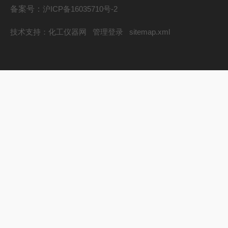
备案号：
沪ICP备16035710号-2
技术支持：
化工仪器网
管理登录
sitemap.xml