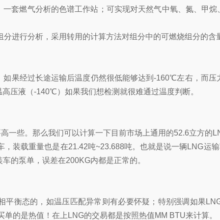
，一套燃气分析的色谱工作站；可实现对天然气中氧、氮、甲烷、
组分进行分析，采用转用的计算方法对组分中的可燃烧组分的含
如果经过长途运输后温度仍然很低能够达到-160℃左右，而
高压液（-140℃）如果我们想检测就很难通过温度判断。
度要高一些。那么我们可以计算一下目前市场上通用的52.6立方的LNG槽车
，装载重量也是在21.42吨~23.688吨。也就是说一辆LNG运
车的泵单，误差在200KG内都是正常的。
相平衡态的，如温压匹配异常则有必要怀疑；特别强调如果LNG
买单的是热值！在上LNG的交易都是按照热值MM BTU来计算。