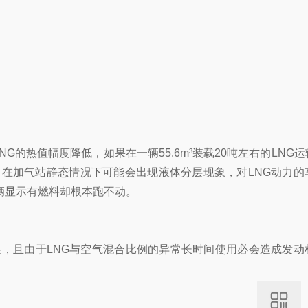
G的热值幅度降低，如果在一辆55.6m³装载20吨左右的LNG
一样，在加气站静态情况下可能会出现液体分层现象，对LNG动力
车辆显示有燃料却根本跑不动。
，且由于LNG与空气混合比例的异常长时间使用必会造成发动