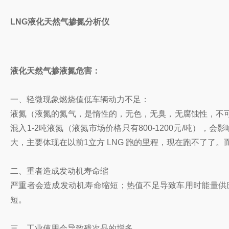
LNG液化天然气掺氮分析仪
液化天然气掺液氮危害：
一、轻微现象燃烧值低车辆动力不足：
液氮（液氮的氮气，是惰性的，无色，无臭，无腐蚀性，不可燃，
混入1-2吨液氮（液氮市场价格只有800-1200元/吨）
大，主要体现在以前1立方 LNG 跑的里程，现在跑不了了
二、重者
造成发动机寿命缩
严重者会造成发动机寿命缩短；热值不足导致车用时能量供
短。
三、工业使用会导致残次品的增多