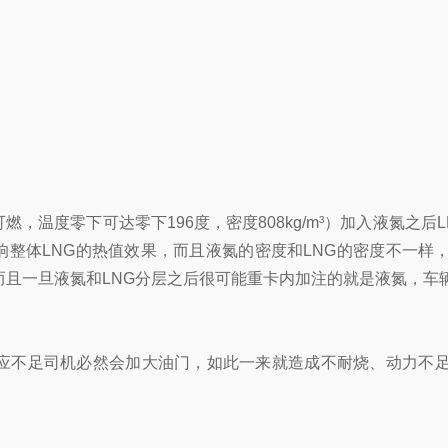
温度零下可达零下196度，密度808kg/m³）加入液氮之后LN
，会影响整体LNG的热值效果，而且液氮的密度和LNG的密度不
。而且一旦液氮和LNG分层之后很可能重卡内加注的就是液氮，
应不足司机必然会加大油门，如此一来就造成不耐烧、动力不足