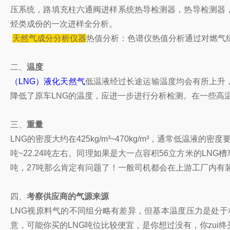
压系统，路填充柱六通阀进样系统热导检测器，热导检测器
烃类成份的一次进样全分析。
天然气成分分析仪器
热值分析：色谱仪热值分析通过对燃气
二、
温度
（LNG）液化天然气
低温液经过长途运输温度均会有所上升，
降低了原车LNG的温度，应进一步进行分析检测。在一些高温
三、
重量
LNG的密度大约在425kg/m³~470kg/m³，通常低温液的密
吨~22.24吨左右。同理如果是大一点容积56立方米的LNG槽车
吨，27吨那么肯定有问题了！一般司机都会在上游工厂内有装
四、
考察供应商的气源来源
LNG视原料气的不同组分略有差异，但基本温度压力是处于
意，可能你买的LNG吨位比较便宜，是你想过没有，你zui终