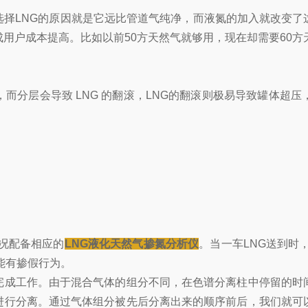
选择LNG的原因就是它远比管道气纯净，而液氮的加入就改变了
成用户成本提高。比如以前50方天然气就够用，现在却需要60
，而分层会导致 LNG 的翻滚，LNG的翻滚则极易导致罐体
情况配备相应的
LNG液化天然气掺氮分析仪
。当一车LNG送到时，
能有掺假行为。
完成工作。由于混合气体的组分不同，在色谱分离柱中停留的时
进行分离。通过气体组分被先后分离出来的顺序前后，我们就可