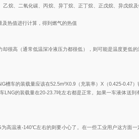
乙烷、二氧化碳、丙烷、异丁烷、正丁烷、正戊烷、异戊烷及C
量及热值进行计算，得到燃气的热值
压力却很高（通常低温深冷液压力都很低），则可能是温度更低的
的装载量应该在52.5m³X0.9（充装率）X（0.425-0.47）密
输车LNG的装载量在20-23.7吨左右都是正常。如果一车液体送到有
为高温液-140℃左右的则要小心了。在一些工业用户这方面一