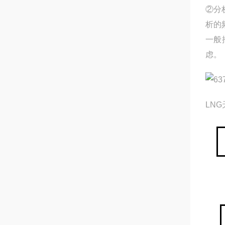
②分
析的
一般
虑。
LN