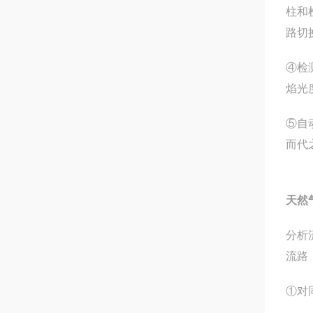
柱和
路切
④检
焰光
⑤自
而代
天然
分析
流路
①对