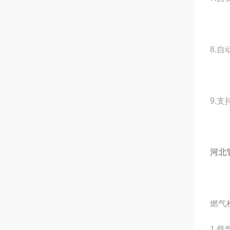
8.
9.
河北
燃气
1.载