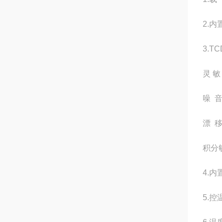
2.
3.T
灵 敏 
噪 音
漂 移
积分敏
4
.
5.
控温