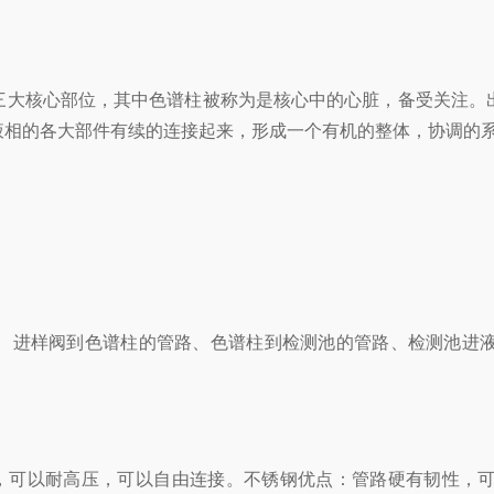
三大核心部位，
其中色谱柱被称为是核心中的心脏，备受关注。
液相的各大部件有续的连接起来，形成一个有机的整体，协调的
。
、进样阀到色谱柱的管路、色谱柱到检测池的管路、检测池进
，可以耐高压
，可以自由连接。
不锈钢
优点：
管路硬有韧性，